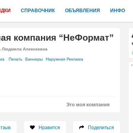
ИДКИ
СПРАВОЧНИК
ОБЪЯВЛЕНИЯ
ИНФО
ная компания “НеФормат”
а Людмила Алексеевна
ма
Печать
Баннеры
Наружная Реклама
Р
Это моя компания
отзыв
Нравится
Поделиться