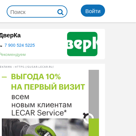
Войти
ДверКа
7 900 524 5225
Рекомендуем
ЕКЛАМА • HTTPS://GUSAR.LECAR.RU/