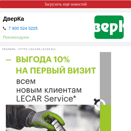
Загрузить ещё новостей
ДверКа
7 900 524 5225
Рекомендуем
РЕКЛАМА • HTTPS://GUSAR.LECAR.RU/