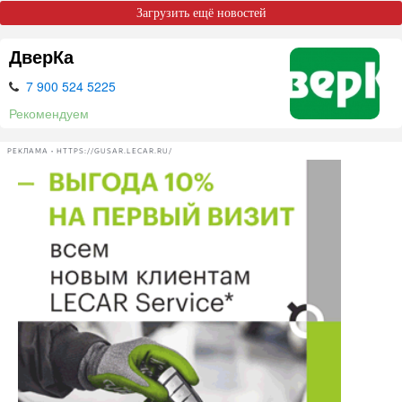
Загрузить ещё новостей
ДверКа
7 900 524 5225
Рекомендуем
РЕКЛАМА • HTTPS://GUSAR.LECAR.RU/