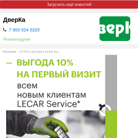
Загрузить ещё новостей
ДверКа
7 900 524 5225
Рекомендуем
РЕКЛАМА • HTTPS://GUSAR.LECAR.RU/