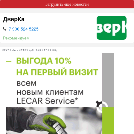
Загрузить ещё новостей
ДверКа
7 900 524 5225
Рекомендуем
РЕКЛАМА • HTTPS://GUSAR.LECAR.RU/