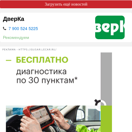
Загрузить ещё новостей
ДверКа
7 900 524 5225
Рекомендуем
РЕКЛАМА • HTTPS://GUSAR.LECAR.RU/