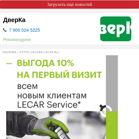
Загрузить ещё новостей
ДверКа
7 900 524 5225
Рекомендуем
РЕКЛАМА • HTTPS://GUSAR.LECAR.RU/