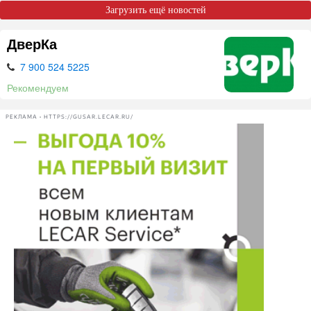
Загрузить ещё новостей
ДверКа
7 900 524 5225
Рекомендуем
РЕКЛАМА • HTTPS://GUSAR.LECAR.RU/