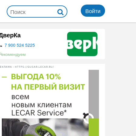
Войти
ДверКа
7 900 524 5225
Рекомендуем
ЕКЛАМА • HTTPS://GUSAR.LECAR.RU/