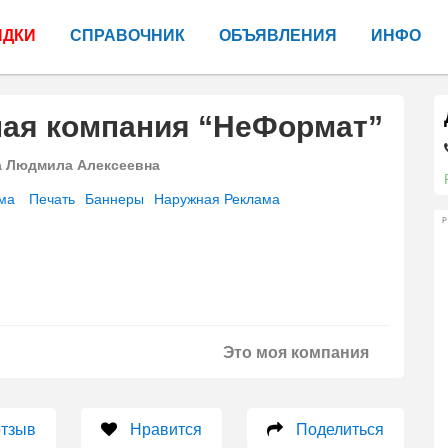
ИДКИ
СПРАВОЧНИК
ОБЪЯВЛЕНИЯ
ИНФО
ная компания “НеФормат”
а Людмила Алексеевна
ма
Печать
Баннеры
Наружная Реклама
Р
Это моя компания
отзыв
Нравится
Поделиться