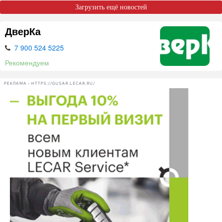
Загрузить ещё новостей
ДверКа
7 900 524 5225
Рекомендуем
РЕКЛАМА • HTTPS://GUSAR.LECAR.RU/