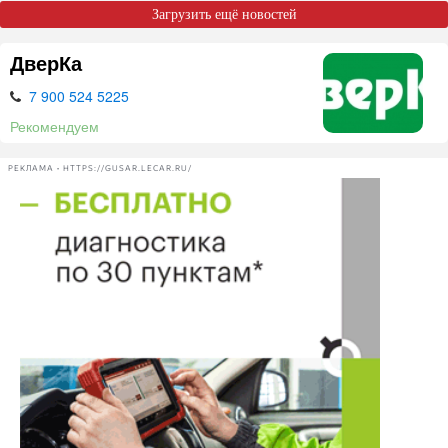
Загрузить ещё новостей
ДверКа
7 900 524 5225
Рекомендуем
РЕКЛАМА • HTTPS://GUSAR.LECAR.RU/