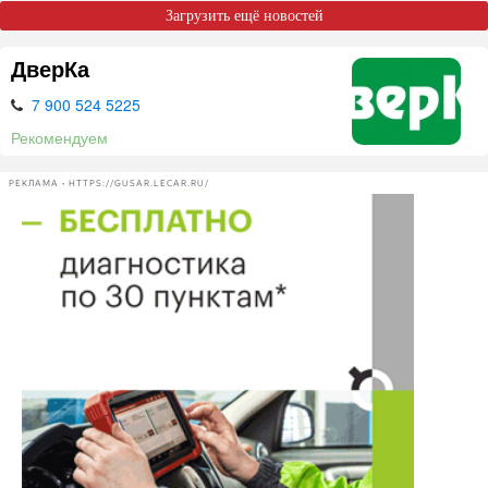
Загрузить ещё новостей
ДверКа
7 900 524 5225
Рекомендуем
РЕКЛАМА • HTTPS://GUSAR.LECAR.RU/