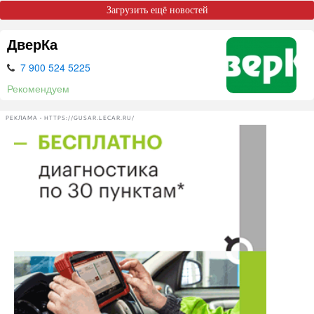
Загрузить ещё новостей
ДверКа
7 900 524 5225
Рекомендуем
РЕКЛАМА • HTTPS://GUSAR.LECAR.RU/