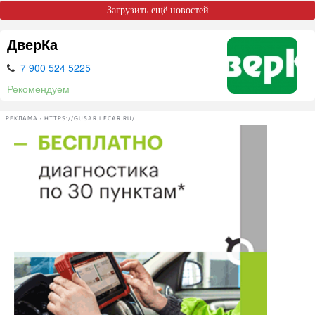
Загрузить ещё новостей
ДверКа
7 900 524 5225
Рекомендуем
РЕКЛАМА • HTTPS://GUSAR.LECAR.RU/