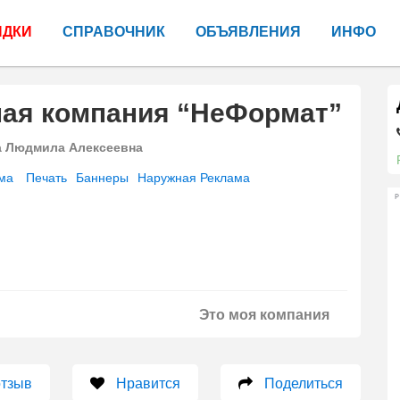
ИДКИ
СПРАВОЧНИК
ОБЪЯВЛЕНИЯ
ИНФО
ная компания “НеФормат”
а Людмила Алексеевна
ма
Печать
Баннеры
Наружная Реклама
Р
Это моя компания
отзыв
Нравится
Поделиться