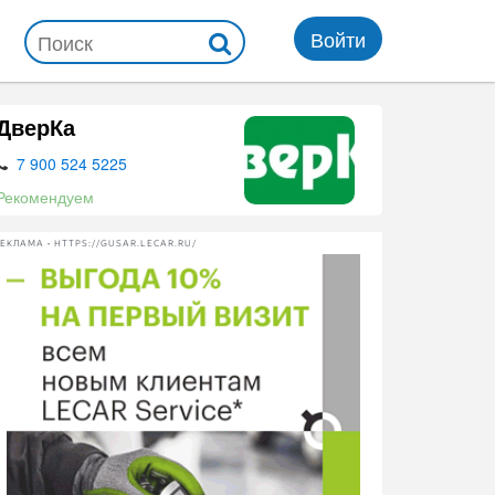
Войти
ДверКа
7 900 524 5225
Рекомендуем
ЕКЛАМА • HTTPS://GUSAR.LECAR.RU/