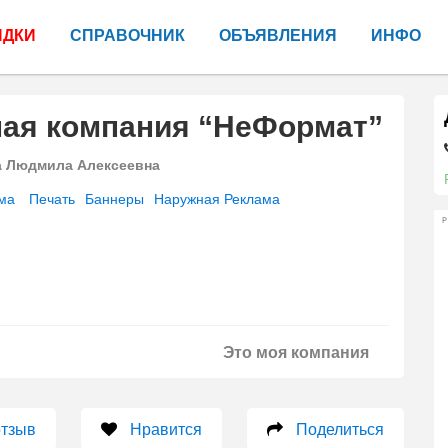
ИДКИ
СПРАВОЧНИК
ОБЪЯВЛЕНИЯ
ИНФО
ная компания “НеФормат”
а Людмила Алексеевна
ма
Печать
Баннеры
Наружная Реклама
Р
Это моя компания
отзыв
Нравится
Поделиться