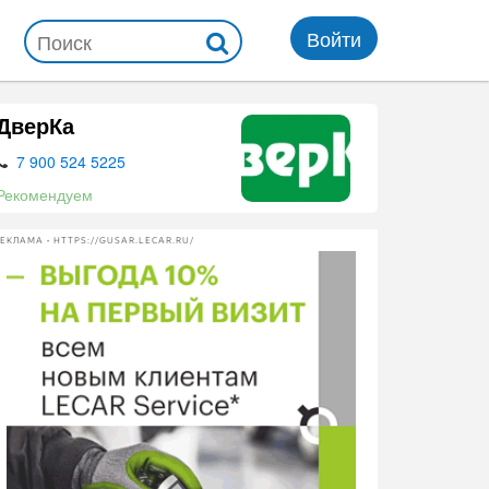
Войти
ДверКа
7 900 524 5225
Рекомендуем
ЕКЛАМА • HTTPS://GUSAR.LECAR.RU/