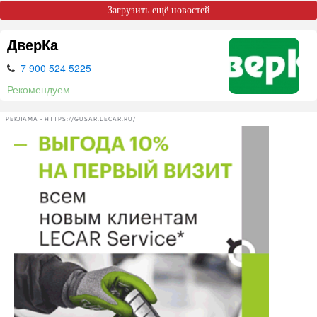
Загрузить ещё новостей
ДверКа
7 900 524 5225
Рекомендуем
РЕКЛАМА • HTTPS://GUSAR.LECAR.RU/