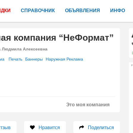
ИДКИ
СПРАВОЧНИК
ОБЪЯВЛЕНИЯ
ИНФО
ная компания “НеФормат”
а Людмила Алексеевна
ма
Печать
Баннеры
Наружная Реклама
Р
Это моя компания
отзыв
Нравится
Поделиться