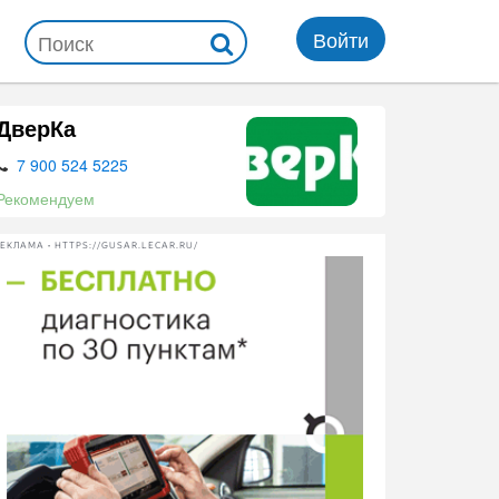
Войти
ДверКа
7 900 524 5225
Рекомендуем
ЕКЛАМА • HTTPS://GUSAR.LECAR.RU/