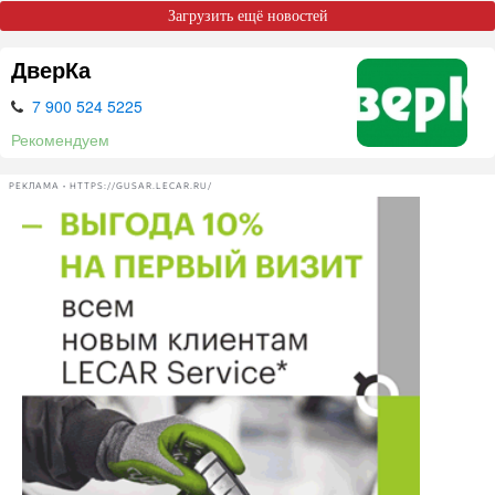
Загрузить ещё новостей
ДверКа
7 900 524 5225
Рекомендуем
РЕКЛАМА • HTTPS://GUSAR.LECAR.RU/