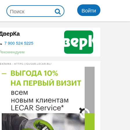
Войти
ДверКа
7 900 524 5225
Рекомендуем
ЕКЛАМА • HTTPS://GUSAR.LECAR.RU/