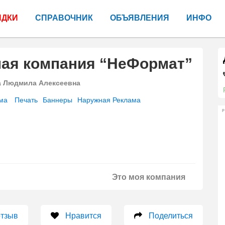
ИДКИ
СПРАВОЧНИК
ОБЪЯВЛЕНИЯ
ИНФО
ная компания “НеФормат”
а Людмила Алексеевна
ма
Печать
Баннеры
Наружная Реклама
Р
Это моя компания
отзыв
Нравится
Поделиться