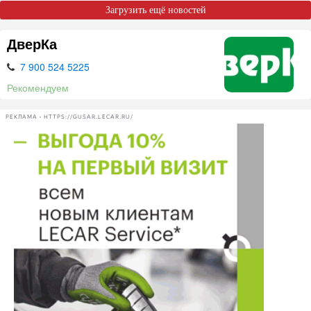
Загрузить ещё новостей
ДверКа
7 900 524 5225
Рекомендуем
РЕКЛАМА • HTTPS://GUSAR.LECAR.RU/