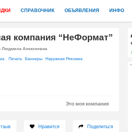
ИДКИ
СПРАВОЧНИК
ОБЪЯВЛЕНИЯ
ИНФО
ная компания “НеФормат”
а Людмила Алексеевна
ма
Печать
Баннеры
Наружная Реклама
Р
Это моя компания
отзыв
Нравится
Поделиться