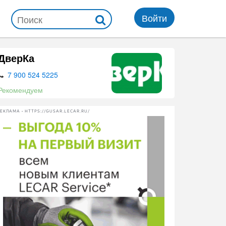
Войти
ДверКа
7 900 524 5225
Рекомендуем
ЕКЛАМА • HTTPS://GUSAR.LECAR.RU/