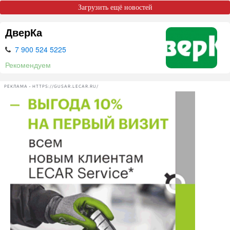
Загрузить ещё новостей
ДверКа
7 900 524 5225
Рекомендуем
РЕКЛАМА • HTTPS://GUSAR.LECAR.RU/